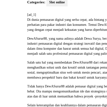
Categories:
Slot online
[ad_1]
Di dunia pemasaran digital yang serba cepat, ada bintan
perhatian para pakar industri dan konsumen. Temui DewAS
yang dengan cepat menjadi kekuatan yang harus diperhitung
DewASurur88, yang nama aslinya adalah Dewa Surya, beras
industri pemasaran digital dengan strategi inovatif dan pe
dalam ilmu komputer dan hasrat untuk semua hal digital,
menjadi salah satu profesional pemasaran digital yang paling
Salah satu hal yang membedakan DewASurur88 dari rekan 
menghasilkan solusi unik dan kreatif untuk tantangan pem
sosial, mengoptimalkan situs web untuk mesin pencari, a
membawa perspektif baru dan bakat kreatif untuk karyany
Tidak hanya DewASurur88 adalah pemasar digital yang ber
hebat. Dia mampu mengomunikasikan ide dan strateginya sec
atas dan di luar untuk memastikan bahwa proyek -proyekny
Selain keterampilan dan keahliannya dalam pemasaran dig