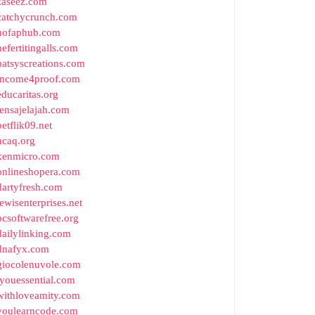
zaseez.com
catchycrunch.com
nofaphub.com
nefertitingalls.com
patsyscreations.com
income4proof.com
educaritas.org
lensajelajah.com
betflik09.net
ncaq.org
xenmicro.com
onlineshopera.com
dartyfresh.com
lewisenterprises.net
pcsoftwarefree.org
dailylinking.com
dnafyx.com
giocolenuvole.com
iyouessential.com
withloveamity.com
youlearncode.com