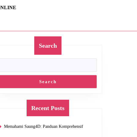
ONLINE
Search
Search
Recent Posts
Memahami Saung4D: Panduan Komprehensif