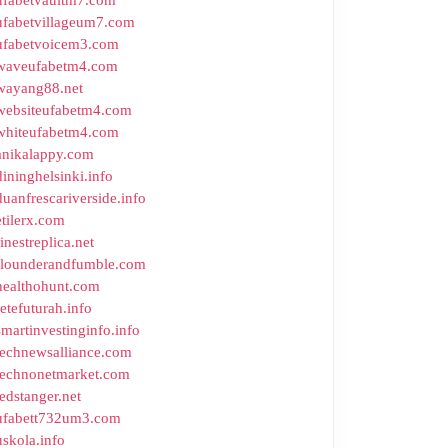
ufabetvaultm7.com
ufabetvillageum7.com
ufabetvoicem3.com
waveufabetm4.com
wayang88.net
websiteufabetm4.com
whiteufabetm4.com
anikalappy.com
dininghelsinki.info
duanfrescariverside.info
etilerx.com
finestreplica.net
flounderandfumble.com
healthohunt.com
retefuturah.info
smartinvestinginfo.info
technewsalliance.com
technonetmarket.com
tedstanger.net
ufabett732um3.com
uskola.info