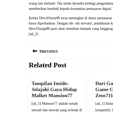
orang lain berhasil. Dia selalu bersedia berbagi pengetahu
memberikan kembali kepada komunitas pemasaran digital.
Ketika DewASurur88 terus meningkat di dunia pemasaran di
harus diperhatikan. Dengan ide -ide inovatif, pendekatan k
DewASurga88 pasti akan membuat dampak yang langgeng pa
[ad_2]
Post
PREVIOUS
navigation
Related Post
Previous
post:
Tampilan Inside:
Dari G
Jelajahi Gaya Hidup
Game C
Tampilan
Malket Mansion77
Zeus71
Inside:
[ad_1] Mansion77 adalah rumah
[ad_1] Dal
Jelajahi
mewah dan mewah yang terletak di
kompetitif,