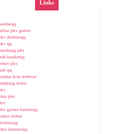
Links
bandarqq
daftar pkv games
pkv dominoqq
pkv qq
bandarqq pkv
judi bandarqq
poker pkv
judi qq
bandar bola terbesar
mahjong demo
pkv
situs pkv
pkv
pkv games bandarqq
poker online
dominoqq
situs dominoqq