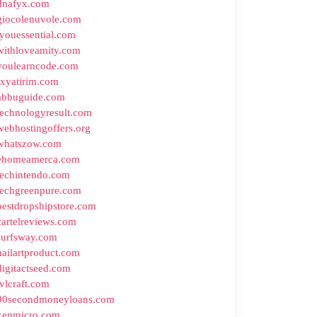
dnafyx.com
giocolenuvole.com
iyouessential.com
withloveamity.com
youlearncode.com
fxyatirim.com
abbuguide.com
technologyresult.com
webhostingoffers.org
whatszow.com
ehomeamerca.com
techintendo.com
techgreenpure.com
bestdropshipstore.com
cartelreviews.com
surfsway.com
nailartproduct.com
digitactseed.com
lvlcraft.com
90secondmoneyloans.com
xenmicro.com