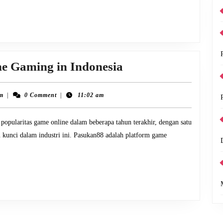
Pasukan88:
ne Gaming in Indonesia
The
Rise
admin@whiskeybrothersllc.com
om
|
0 Comment
|
11:02 am
of
 popularitas game online dalam beberapa tahun terakhir, dengan satu
Online
 kunci dalam industri ini. Pasukan88 adalah platform game
Gaming
in
Indonesia