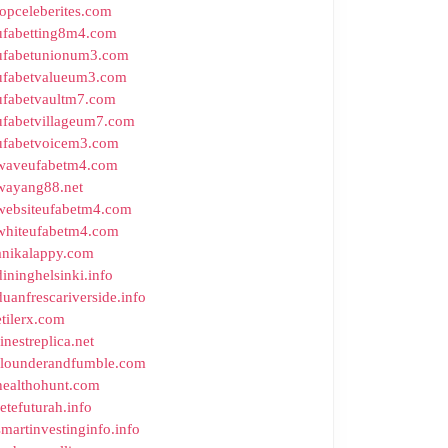
topceleberites.com
ufabetting8m4.com
ufabetunionum3.com
ufabetvalueum3.com
ufabetvaultm7.com
ufabetvillageum7.com
ufabetvoicem3.com
waveufabetm4.com
wayang88.net
websiteufabetm4.com
whiteufabetm4.com
anikalappy.com
dininghelsinki.info
duanfrescariverside.info
etilerx.com
finestreplica.net
flounderandfumble.com
healthohunt.com
retefuturah.info
smartinvestinginfo.info