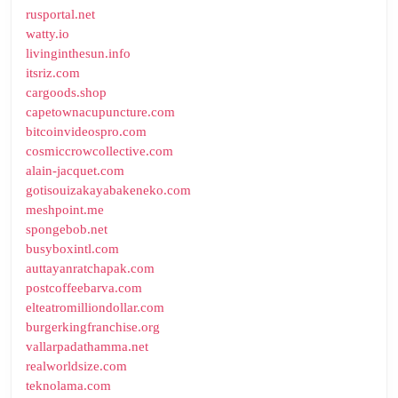
rusportal.net
watty.io
livinginthesun.info
itsriz.com
cargoods.shop
capetownacupuncture.com
bitcoinvideospro.com
cosmiccrowcollective.com
alain-jacquet.com
gotisouizakayabakeneko.com
meshpoint.me
spongebob.net
busyboxintl.com
auttayanratchapak.com
postcoffeebarva.com
elteatromilliondollar.com
burgerkingfranchise.org
vallarpadathamma.net
realworldsize.com
teknolama.com