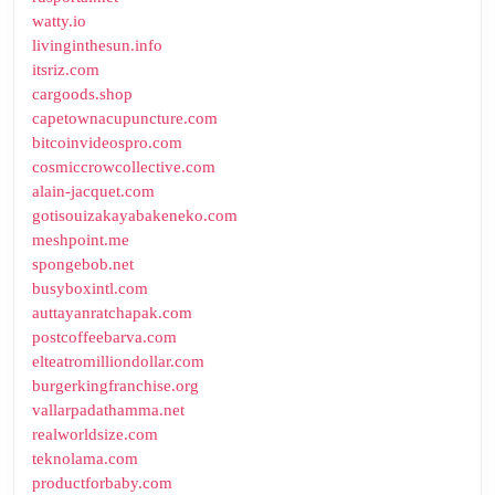
watty.io
livinginthesun.info
itsriz.com
cargoods.shop
capetownacupuncture.com
bitcoinvideospro.com
cosmiccrowcollective.com
alain-jacquet.com
gotisouizakayabakeneko.com
meshpoint.me
spongebob.net
busyboxintl.com
auttayanratchapak.com
postcoffeebarva.com
elteatromilliondollar.com
burgerkingfranchise.org
vallarpadathamma.net
realworldsize.com
teknolama.com
productforbaby.com