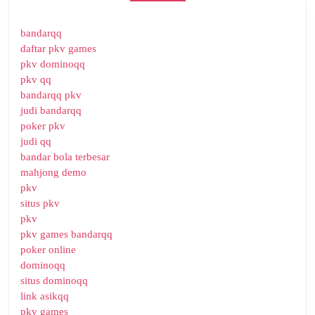
bandarqq
daftar pkv games
pkv dominoqq
pkv qq
bandarqq pkv
judi bandarqq
poker pkv
judi qq
bandar bola terbesar
mahjong demo
pkv
situs pkv
pkv
pkv games bandarqq
poker online
dominoqq
situs dominoqq
link asikqq
pkv games