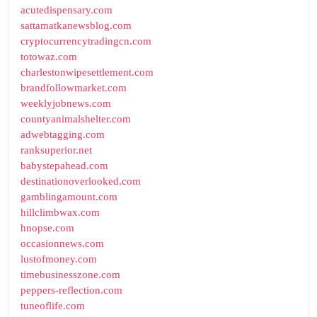
acutedispensary.com
sattamatkanewsblog.com
cryptocurrencytradingcn.com
totowaz.com
charlestonwipesettlement.com
brandfollowmarket.com
weeklyjobnews.com
countyanimalshelter.com
adwebtagging.com
ranksuperior.net
babystepahead.com
destinationoverlooked.com
gamblingamount.com
hillclimbwax.com
hnopse.com
occasionnews.com
lustofmoney.com
timebusinesszone.com
peppers-reflection.com
tuneoflife.com