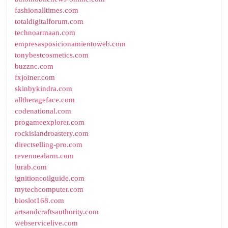
fashionalltimes.com
totaldigitalforum.com
technoarmaan.com
empresasposicionamientoweb.com
tonybestcosmetics.com
buzznc.com
fxjoiner.com
skinbykindra.com
alltherageface.com
codenational.com
progameexplorer.com
rockislandroastery.com
directselling-pro.com
revenuealarm.com
lurab.com
ignitioncoilguide.com
mytechcomputer.com
bioslot168.com
artsandcraftsauthority.com
webservicelive.com