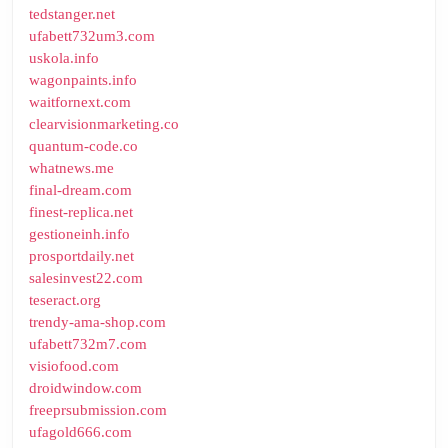
tedstanger.net
ufabett732um3.com
uskola.info
wagonpaints.info
waitfornext.com
clearvisionmarketing.co
quantum-code.co
whatnews.me
final-dream.com
finest-replica.net
gestioneinh.info
prosportdaily.net
salesinvest22.com
teseract.org
trendy-ama-shop.com
ufabett732m7.com
visiofood.com
droidwindow.com
freeprsubmission.com
ufagold666.com