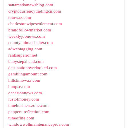
sattamatkanewsblog.com
cryptocurrencytradingcn.com
totowaz.com
charlestonwipesettlement.com
brandfollowmarket.com
weeklyjobnews.com
countyanimalshelter.com
adwebtagging.com
ranksuperior.net
babystepahead.com
destinationoverlooked.com
gamblingamount.com
hillclimbwax.com
hnopse.com
occasionnews.com
lustofmoney.com
timebusinesszone.com
peppers-reflection.com
tuneoflife.com
windowwellmaintenancepros.com