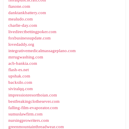
floralpunchcraft.com
fiasone.com
danktankbattery.com
mealudo.com
charlie-day.com
livedirectbettingpoker.com
foxbusinessupdate.com
lovedaddy.org
integrativemedicalmassageplano.com
mrrugwashing.com
acb-bankia.com
flash-es.net
upshak.com
backsilo.com
siviralqq.com
impressionresorthoian.com
bestfreakingclothesever.com
falling-film-evaporator.com
sumuslawfirm.com
nursingprowriters.com
greenmountainthreadwear.com