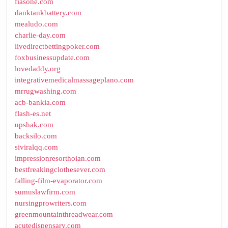
fiasone.com
danktankbattery.com
mealudo.com
charlie-day.com
livedirectbettingpoker.com
foxbusinessupdate.com
lovedaddy.org
integrativemedicalmassageplano.com
mrrugwashing.com
acb-bankia.com
flash-es.net
upshak.com
backsilo.com
siviralqq.com
impressionresorthoian.com
bestfreakingclothesever.com
falling-film-evaporator.com
sumuslawfirm.com
nursingprowriters.com
greenmountainthreadwear.com
acutedispensary.com