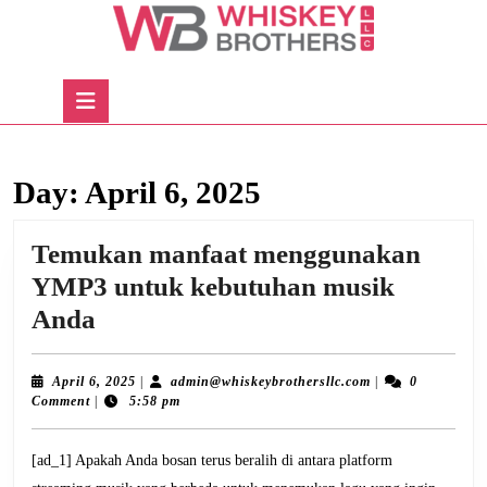
Skip
to
content
Skip
Open
to
Button
content
Day:
April 6, 2025
Temukan manfaat menggunakan
YMP3 untuk kebutuhan musik
Temukan
Anda
manfaat
menggunakan
April
admin@whiskeybro
April 6, 2025
|
admin@whiskeybrothersllc.com
|
0
6,
Comment
|
5:58 pm
YMP3
2025
untuk
[ad_1] Apakah Anda bosan terus beralih di antara platform
kebutuhan