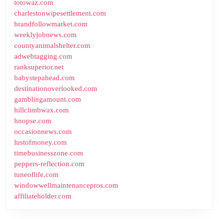
totowaz.com
charlestonwipesettlement.com
brandfollowmarket.com
weeklyjobnews.com
countyanimalshelter.com
adwebtagging.com
ranksuperior.net
babystepahead.com
destinationoverlooked.com
gamblingamount.com
hillclimbwax.com
hnopse.com
occasionnews.com
lustofmoney.com
timebusinesszone.com
peppers-reflection.com
tuneoflife.com
windowwellmaintenancepros.com
affiliateholder.com