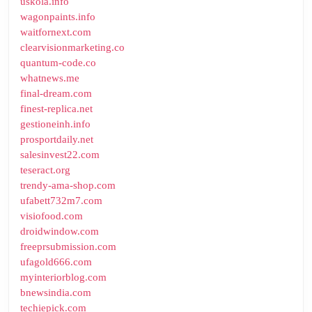
uskola.info
wagonpaints.info
waitfornext.com
clearvisionmarketing.co
quantum-code.co
whatnews.me
final-dream.com
finest-replica.net
gestioneinh.info
prosportdaily.net
salesinvest22.com
teseract.org
trendy-ama-shop.com
ufabett732m7.com
visiofood.com
droidwindow.com
freeprsubmission.com
ufagold666.com
myinteriorblog.com
bnewsindia.com
techiepick.com