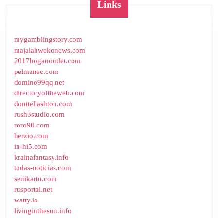
Links
mygamblingstory.com
majalahwekonews.com
2017hoganoutlet.com
pelmanec.com
domino99qq.net
directoryoftheweb.com
donttellashton.com
rush3studio.com
roro90.com
herzio.com
in-hi5.com
krainafantasy.info
todas-noticias.com
senikartu.com
rusportal.net
watty.io
livinginthesun.info