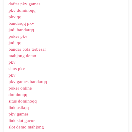
daftar pkv games
pkv dominoqq
pkv qq
bandarqq pkv
judi bandarqq
poker pkv
judi qq
bandar bola terbesar
mahjong demo
pkv
situs pkv
pkv
pkv games bandarqq
poker online
dominoqq
situs dominoqq
link asikqq
pkv games
link slot gacor
slot demo mahjong