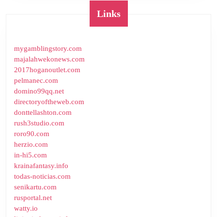
Links
mygamblingstory.com
majalahwekonews.com
2017hoganoutlet.com
pelmanec.com
domino99qq.net
directoryoftheweb.com
donttellashton.com
rush3studio.com
roro90.com
herzio.com
in-hi5.com
krainafantasy.info
todas-noticias.com
senikartu.com
rusportal.net
watty.io