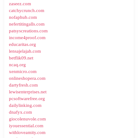
zaseez.com
catchycrunch.com
nofaphub.com
nefertitingalls.com
patsyscreations.com
income4proof.com
educaritas.org
lensajelajah.com
betflik09.net
ncaq.org
xenmicro.com
onlineshopera.com
dartyfresh.com
lewisenterprises.net
pcsoftwarefree.org
dailylinking.com
dnafyx.com
giocolenuvole.com
iyouessential.com
withloveamity.com