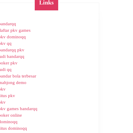
Links
bandarqq
daftar pkv games
pkv dominoqq
pkv qq
bandarqq pkv
judi bandarqq
poker pkv
judi qq
bandar bola terbesar
mahjong demo
pkv
situs pkv
pkv
pkv games bandarqq
poker online
dominoqq
situs dominoqq