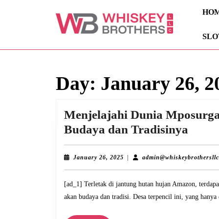
Skip
HO
to
content
SLO
Skip
to
content
Day:
January 26, 2
Menjelajahi Dunia Mposurg
Menje
Budaya dan Tradisinya
Duni
Mpos
January
January 26, 2025
|
admin@whiskeybrothersll
26,
yang
2025
[ad_1] Terletak di jantung hutan hujan Amazon, terdap
Menar
akan budaya dan tradisi. Desa terpencil ini, yang hanya 
Meny
Buda