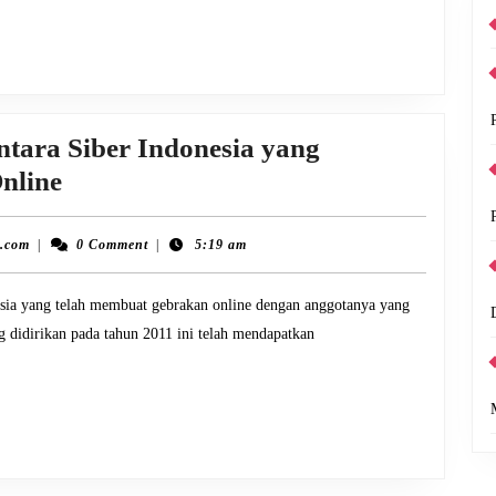
sinya
ntara Siber Indonesia yang
Sekilas
nline
tentang
Laskar89:
admin@whiskeybrothersllc.com
c.com
|
0 Comment
|
5:19 am
Tentara
nesia yang telah membuat gebrakan online dengan anggotanya yang
Siber
g didirikan pada tahun 2011 ini telah mendapatkan
Indonesia
yang
Membuat
Gejolak
di