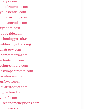
dnafyx.com
giocolenuvole.com
iyouessential.com
withloveamity.com
youlearncode.com
fxyatirim.com
abbuguide.com
technologyresult.com
webhostingoffers.org
whatszow.com
ehomeamerca.com
techintendo.com
techgreenpure.com
bestdropshipstore.com
cartelreviews.com
surfsway.com
nailartproduct.com
digitactseed.com
lvlcraft.com
90secondmoneyloans.com
xenmicro.com