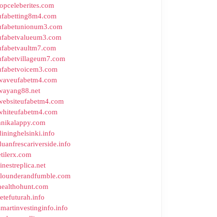
topceleberites.com
ufabetting8m4.com
ufabetunionum3.com
ufabetvalueum3.com
ufabetvaultm7.com
ufabetvillageum7.com
ufabetvoicem3.com
waveufabetm4.com
wayang88.net
websiteufabetm4.com
whiteufabetm4.com
anikalappy.com
dininghelsinki.info
duanfrescariverside.info
etilerx.com
finestreplica.net
flounderandfumble.com
healthohunt.com
retefuturah.info
smartinvestinginfo.info