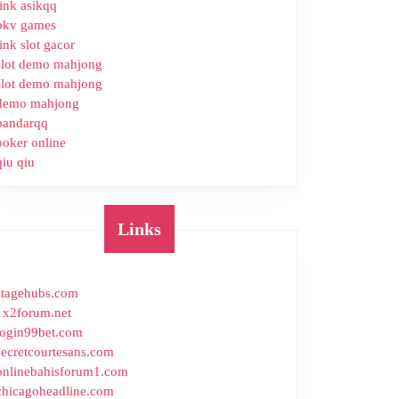
link asikqq
pkv games
link slot gacor
slot demo mahjong
slot demo mahjong
demo mahjong
bandarqq
poker online
qiu qiu
Links
stagehubs.com
1x2forum.net
login99bet.com
secretcourtesans.com
onlinebahisforum1.com
chicagoheadline.com