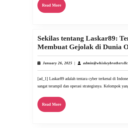
Read
Read More
dan
More
Tradi
Sekilas tentang Laskar89: Te
Membuat Gejolak di Dunia O
January
January 26, 2025
|
admin@whiskeybrothersll
26,
2025
[ad_1] Laskar89 adalah tentara cyber terkenal di Indo
sangat terampil dan operasi strategisnya. Kelompok yan
Read
Read More
More