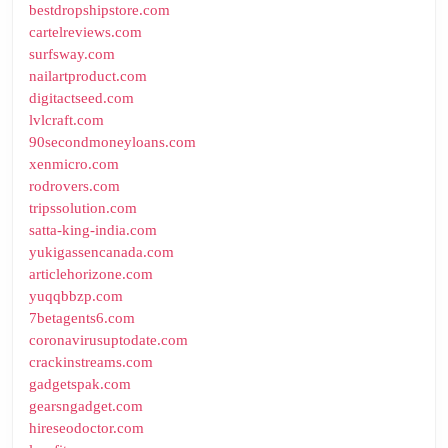
bestdropshipstore.com
cartelreviews.com
surfsway.com
nailartproduct.com
digitactseed.com
lvlcraft.com
90secondmoneyloans.com
xenmicro.com
rodrovers.com
tripssolution.com
satta-king-india.com
yukigassencanada.com
articlehorizone.com
yuqqbbzp.com
7betagents6.com
coronavirusuptodate.com
crackinstreams.com
gadgetspak.com
gearsngadget.com
hireseodoctor.com