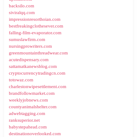
backsilo.com
siviralqq.com
impressionresorthoian.com
bestfreakingclothesever.com
falling-film-evaporator.com
sumuslawfirm.com
nursingprowriters.com
greenmountainthreadwear.com
acutedispensary.com
sattamatkanewsblog.com
cryptocurrencytradingcn.com
totowaz.com
charlestonwipesettlement.com
brandfollowmarket.com
weeklyjobnews.com
countyanimalshelter.com
adwebtagging.com
ranksuperior.net
babystepahead.com
destinationoverlooked.com