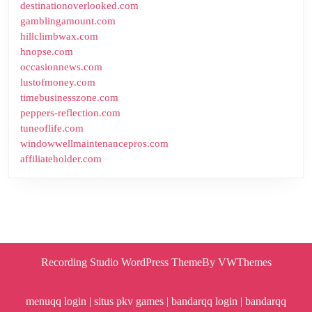
destinationoverlooked.com
gamblingamount.com
hillclimbwax.com
hnopse.com
occasionnews.com
lustofmoney.com
timebusinesszone.com
peppers-reflection.com
tuneoflife.com
windowwellmaintenancepros.com
affiliateholder.com
Recording Studio WordPress Theme
By VWThemes
menuqq login
|
situs pkv games
|
bandarqq login
|
bandarqq