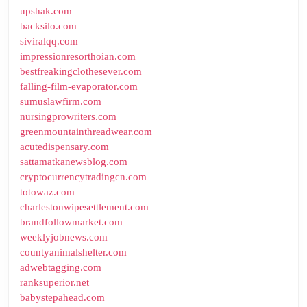
upshak.com
backsilo.com
siviralqq.com
impressionresorthoian.com
bestfreakingclothesever.com
falling-film-evaporator.com
sumuslawfirm.com
nursingprowriters.com
greenmountainthreadwear.com
acutedispensary.com
sattamatkanewsblog.com
cryptocurrencytradingcn.com
totowaz.com
charlestonwipesettlement.com
brandfollowmarket.com
weeklyjobnews.com
countyanimalshelter.com
adwebtagging.com
ranksuperior.net
babystepahead.com