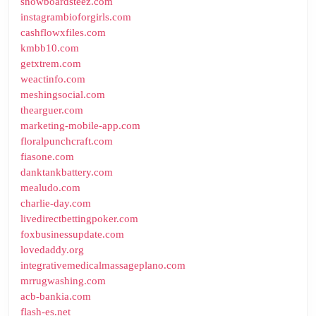
snowboardsteez.com
instagrambioforgirls.com
cashflowxfiles.com
kmbb10.com
getxtrem.com
weactinfo.com
meshingsocial.com
thearguer.com
marketing-mobile-app.com
floralpunchcraft.com
fiasone.com
danktankbattery.com
mealudo.com
charlie-day.com
livedirectbettingpoker.com
foxbusinessupdate.com
lovedaddy.org
integrativemedicalmassageplano.com
mrrugwashing.com
acb-bankia.com
flash-es.net