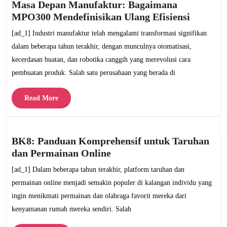
Masa Depan Manufaktur: Bagaimana
Masa
MPO300 Mendefinisikan Ulang Efisiensi
Depan
[ad_1] Industri manufaktur telah mengalami transformasi signifikan
Manufak
dalam beberapa tahun terakhir, dengan munculnya otomatisasi,
Bagaim
kecerdasan buatan, dan robotika canggih yang merevolusi cara
MPO30
pembuatan produk. Salah satu perusahaan yang berada di
Mendefi
Ulang
Read
Read More
Efisiensi
More
BK8: Panduan Komprehensif untuk Taruhan
BK8:
dan Permainan Online
Panduan
[ad_1] Dalam beberapa tahun terakhir, platform taruhan dan
Komprehensif
permainan online menjadi semakin populer di kalangan individu yang
untuk
ingin menikmati permainan dan olahraga favorit mereka dari
Taruhan
kenyamanan rumah mereka sendiri. Salah
dan
Permainan