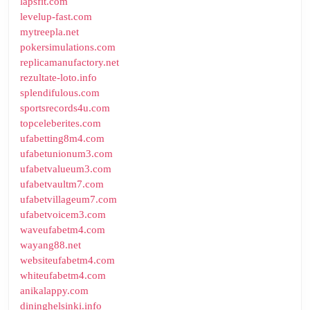
lapsfit.com
levelup-fast.com
mytreepla.net
pokersimulations.com
replicamanufactory.net
rezultate-loto.info
splendifulous.com
sportsrecords4u.com
topceleberites.com
ufabetting8m4.com
ufabetunionum3.com
ufabetvalueum3.com
ufabetvaultm7.com
ufabetvillageum7.com
ufabetvoicem3.com
waveufabetm4.com
wayang88.net
websiteufabetm4.com
whiteufabetm4.com
anikalappy.com
dininghelsinki.info