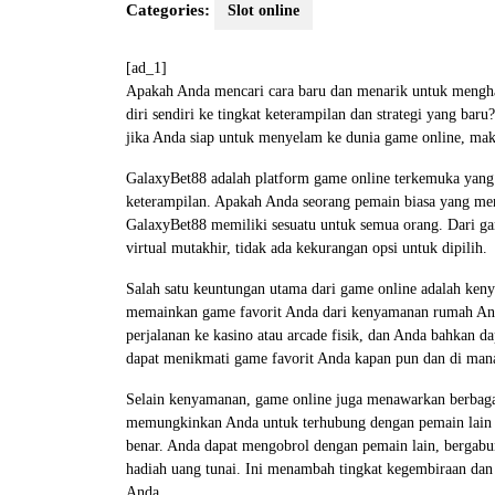
Categories:
Slot online
[ad_1]
Apakah Anda mencari cara baru dan menarik untuk meng
diri sendiri ke tingkat keterampilan dan strategi yang b
jika Anda siap untuk menyelam ke dunia game online, ma
GalaxyBet88 adalah platform game online terkemuka yan
keterampilan. Apakah Anda seorang pemain biasa yang me
GalaxyBet88 memiliki sesuatu untuk semua orang. Dari gam
virtual mutakhir, tidak ada kekurangan opsi untuk dipilih.
Salah satu keuntungan utama dari game online adalah ke
memainkan game favorit Anda dari kenyamanan rumah Anda
perjalanan ke kasino atau arcade fisik, dan Anda bahkan da
dapat menikmati game favorit Anda kapan pun dan di man
Selain kenyamanan, game online juga menawarkan berbaga
memungkinkan Anda untuk terhubung dengan pemain lain d
benar. Anda dapat mengobrol dengan pemain lain, bergab
hadiah uang tunai. Ini menambah tingkat kegembiraan dan
Anda.