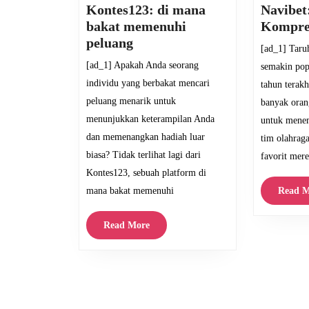
Kontes123: di mana
Navibet
bakat memenuhi
Kompre
Temukan
peluang
[ad_1] Taru
dunia
[ad_1] Apakah Anda seorang
semakin pop
yang
individu yang berbakat mencari
tahun terak
menarik
peluang menarik untuk
banyak orang
dari
menunjukkan keterampilan Anda
untuk menem
Kontes123:
dan memenangkan hadiah luar
tim olahrag
di
biasa? Tidak terlihat lagi dari
mana
favorit mer
bakat
Kontes123, sebuah platform di
memenuhi
mana bakat memenuhi
Read M
peluang
Read
Read More
More