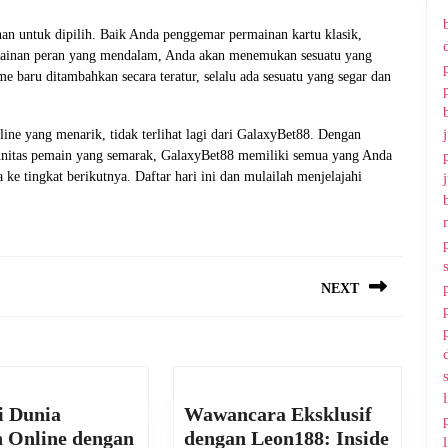
an untuk dipilih. Baik Anda penggemar permainan kartu klasik,
rmainan peran yang mendalam, Anda akan menemukan sesuatu yang
 baru ditambahkan secara teratur, selalu ada sesuatu yang segar dan
ine yang menarik, tidak terlihat lagi dari GalaxyBet88. Dengan
nitas pemain yang semarak, GalaxyBet88 memiliki semua yang Anda
tingkat berikutnya. Daftar hari ini dan mulailah menjelajahi
NEXT
Next
post:
i Dunia
Wawancara Eksklusif
 Online dengan
dengan Leon188: Inside