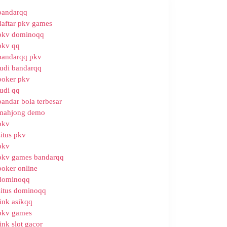
bandarqq
daftar pkv games
pkv dominoqq
pkv qq
bandarqq pkv
judi bandarqq
poker pkv
judi qq
bandar bola terbesar
mahjong demo
pkv
situs pkv
pkv
pkv games bandarqq
poker online
dominoqq
situs dominoqq
link asikqq
pkv games
link slot gacor