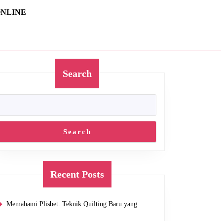
ONLINE
Search
Search
Recent Posts
Memahami Plisbet: Teknik Quilting Baru yang