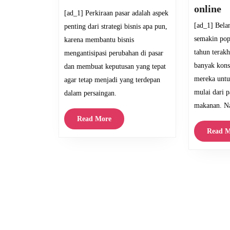
Mentarijitu
T
online
[ad_1] Perkiraan pasar adalah aspek
Merevolusi
J
[ad_1] Belan
penting dari strategi bisnis apa pun,
Perkiraan
P
semakin pop
karena membantu bisnis
Pasar
y
tahun terak
mengantisipasi perubahan di pasar
m
banyak kons
dan membuat keputusan yang tepat
b
mereka unt
agar tetap menjadi yang terdepan
on
mulai dari 
dalam persaingan.
makanan. N
Read
Read More
More
Read M