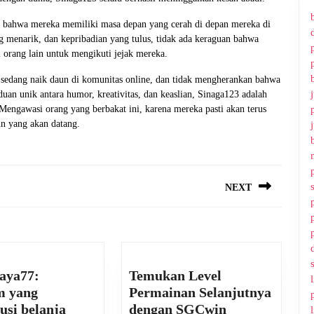
as bahwa mereka memiliki masa depan yang cerah di depan mereka di
 menarik, dan kepribadian yang tulus, tidak ada keraguan bahwa
 orang lain untuk mengikuti jejak mereka.
 sedang naik daun di komunitas online, dan tidak mengherankan bahwa
an unik antara humor, kreativitas, dan keaslian, Sinaga123 adalah
Mengawasi orang yang berbakat ini, karena mereka pasti akan terus
n yang akan datang.
NEXT
Next
post:
aya77:
Temukan Level
m yang
Permainan Selanjutnya
Temukan
usi belanja
dengan SGCwin