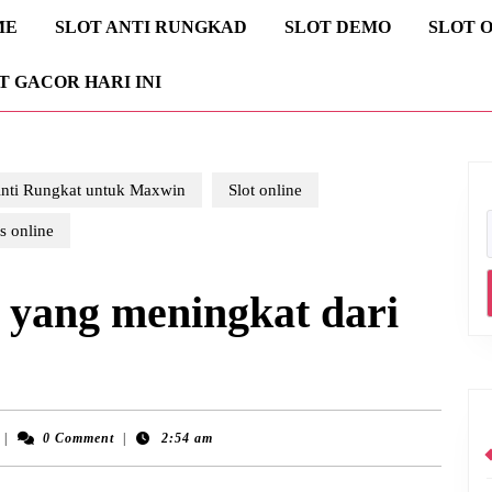
ME
SLOT ANTI RUNGKAD
SLOT DEMO
SLOT 
T GACOR HARI INI
t Anti Rungkat untuk Maxwin
Slot online
s online
 yang meningkat dari
admin@whiskeybrothersllc.com
|
0 Comment
|
2:54 am