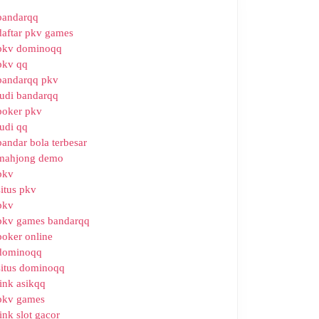
bandarqq
daftar pkv games
pkv dominoqq
pkv qq
bandarqq pkv
judi bandarqq
poker pkv
judi qq
bandar bola terbesar
mahjong demo
pkv
situs pkv
pkv
pkv games bandarqq
poker online
dominoqq
situs dominoqq
link asikqq
pkv games
link slot gacor