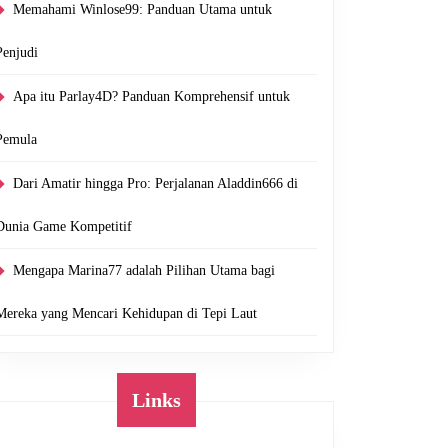
Memahami Winlose99: Panduan Utama untuk
Penjudi
Apa itu Parlay4D? Panduan Komprehensif untuk
Pemula
Dari Amatir hingga Pro: Perjalanan Aladdin666 di
Dunia Game Kompetitif
Mengapa Marina77 adalah Pilihan Utama bagi
Mereka yang Mencari Kehidupan di Tepi Laut
Links