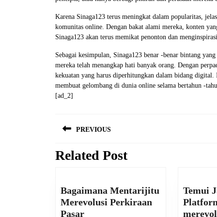
Karena Sinaga123 terus meningkat dalam popularitas, jel
komunitas online. Dengan bakat alami mereka, konten yang
Sinaga123 akan terus memikat penonton dan menginspirasi
Sebagai kesimpulan, Sinaga123 benar -benar bintang yang
mereka telah menangkap hati banyak orang. Dengan perpadu
kekuatan yang harus diperhitungkan dalam bidang digital. 
membuat gelombang di dunia online selama bertahun -tahu
[ad_2]
Post
PREVIOUS
navigation
Related Post
Previous
post:
Bagaimana Mentarijitu
Temui J
Merevolusi Perkiraan
Platfor
Bagaimana
Pasar
merevol