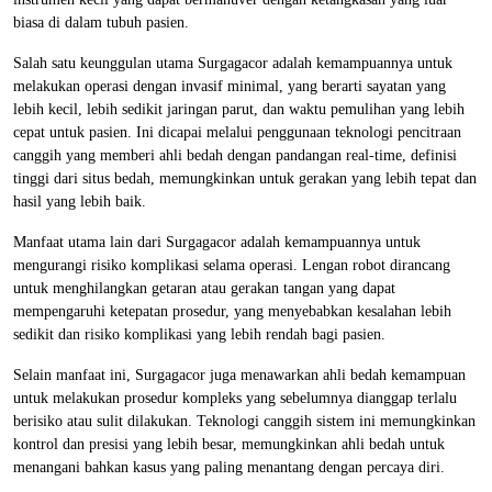
biasa di dalam tubuh pasien.
Salah satu keunggulan utama Surgagacor adalah kemampuannya untuk
melakukan operasi dengan invasif minimal, yang berarti sayatan yang
lebih kecil, lebih sedikit jaringan parut, dan waktu pemulihan yang lebih
cepat untuk pasien. Ini dicapai melalui penggunaan teknologi pencitraan
canggih yang memberi ahli bedah dengan pandangan real-time, definisi
tinggi dari situs bedah, memungkinkan untuk gerakan yang lebih tepat dan
hasil yang lebih baik.
Manfaat utama lain dari Surgagacor adalah kemampuannya untuk
mengurangi risiko komplikasi selama operasi. Lengan robot dirancang
untuk menghilangkan getaran atau gerakan tangan yang dapat
mempengaruhi ketepatan prosedur, yang menyebabkan kesalahan lebih
sedikit dan risiko komplikasi yang lebih rendah bagi pasien.
Selain manfaat ini, Surgagacor juga menawarkan ahli bedah kemampuan
untuk melakukan prosedur kompleks yang sebelumnya dianggap terlalu
berisiko atau sulit dilakukan. Teknologi canggih sistem ini memungkinkan
kontrol dan presisi yang lebih besar, memungkinkan ahli bedah untuk
menangani bahkan kasus yang paling menantang dengan percaya diri.