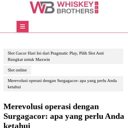
Skip
to
content
Skip
Open
to
Button
content
Slot Gacor Hari Ini dari Pragmatic Play, Pilih Slot Anti
Rungkat untuk Maxwin
Slot online
Merevolusi operasi dengan Surgagacor: apa yang perlu Anda
ketahui
Merevolusi operasi dengan
Surgagacor: apa yang perlu Anda
ketahui