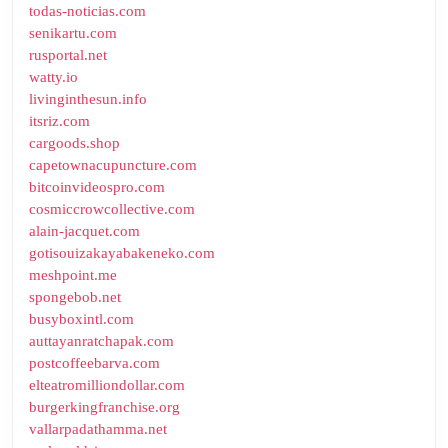
todas-noticias.com
senikartu.com
rusportal.net
watty.io
livinginthesun.info
itsriz.com
cargoods.shop
capetownacupuncture.com
bitcoinvideospro.com
cosmiccrowcollective.com
alain-jacquet.com
gotisouizakayabakeneko.com
meshpoint.me
spongebob.net
busyboxintl.com
auttayanratchapak.com
postcoffeebarva.com
elteatromilliondollar.com
burgerkingfranchise.org
vallarpadathamma.net