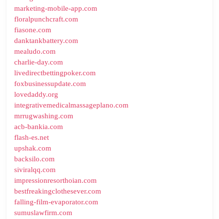
marketing-mobile-app.com
floralpunchcraft.com
fiasone.com
danktankbattery.com
mealudo.com
charlie-day.com
livedirectbettingpoker.com
foxbusinessupdate.com
lovedaddy.org
integrativemedicalmassageplano.com
mrrugwashing.com
acb-bankia.com
flash-es.net
upshak.com
backsilo.com
siviralqq.com
impressionresorthoian.com
bestfreakingclothesever.com
falling-film-evaporator.com
sumuslawfirm.com