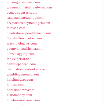
nursingprowriters.com
greenmountainthreadwear.com
acutedispensary.com
sattamatkanewsblog.com
cryptocurrencytradingcn.com
totowaz.com
charlestonwipesettlement.com
brandfollowmarket.com
weeklyjobnews.com
countyanimalshelter.com
adwebtagging.com
ranksuperior.net
babystepahead.com
destinationoverlooked.com
gamblingamount.com
hillclimbwax.com
hnopse.com
occasionnews.com
lustofmoney.com
timebusinesszone.com