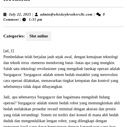
July
admin@whiskeybroth
July 22, 2025
|
admin@whiskeybrothersllc.com
|
0
22,
Comment
|
1:51 pm
2025
Categories:
Slot online
[ad_1]
Pembedahan telah berjalan jauh sejak awal, dengan kemajuan teknologi
dan teknik terus -menerus mendorong batas -batas apa yang mungkin.
Salah satu teknologi revolusioner yang mengubah lanskap operasi adalah
Surgagacor. Surgagacor adalah sistem bedah mutakhir yang merevolusi
cara operasi dilakukan, menawarkan tingkat ketepatan dan kontrol yang
sebelumnya tidak dapat dibayangkan.
Jadi, apa sebenarnya Surgagacor dan bagaimana mengubah bidang
operasi? Surgagacor adalah sistem bedah robot yang memungkinkan ahli
bedah melakukan prosedur invasif minimal dengan akurasi dan presisi
yang tidak tertandingi. Sistem ini terdiri dari konsol di mana ahli bedah
duduk dan mengendalikan lengan robot, yang dilengkapi dengan
instrumen kecil yang dapat bermanuver dengan ketangkasan yang luar