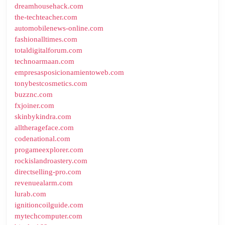
dreamhousehack.com
the-techteacher.com
automobilenews-online.com
fashionalltimes.com
totaldigitalforum.com
technoarmaan.com
empresasposicionamientoweb.com
tonybestcosmetics.com
buzznc.com
fxjoiner.com
skinbykindra.com
alltherageface.com
codenational.com
progameexplorer.com
rockislandroastery.com
directselling-pro.com
revenuealarm.com
lurab.com
ignitioncoilguide.com
mytechcomputer.com