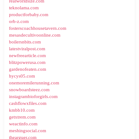
realworldsize.com
teknolama.com
productforbaby.com
orb-z.com
fosterscoachhousetavern.com
mesasdecultivoonline.com
boilersnbits.com
latestviralpost.com
newfreearticle.com
blitzpowerusa.com
gardenofeaten.com
hycys05.com
onemoremilerunning.com
snowboardsteez.com
instagrambioforgirls.com
cashflowxfiles.com
kmbb10.com
getxtrem.com
weactinfo.com
meshingsocial.com
thearguer.com