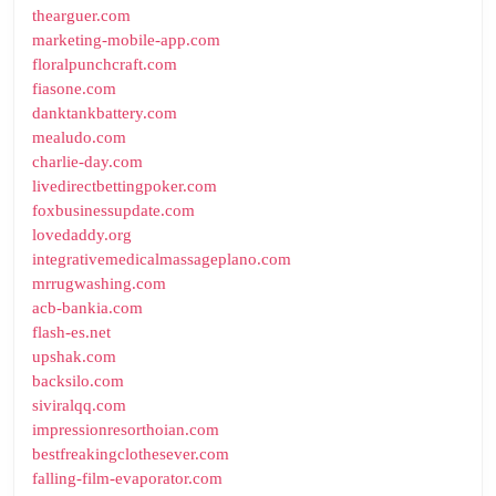
thearguer.com
marketing-mobile-app.com
floralpunchcraft.com
fiasone.com
danktankbattery.com
mealudo.com
charlie-day.com
livedirectbettingpoker.com
foxbusinessupdate.com
lovedaddy.org
integrativemedicalmassageplano.com
mrrugwashing.com
acb-bankia.com
flash-es.net
upshak.com
backsilo.com
siviralqq.com
impressionresorthoian.com
bestfreakingclothesever.com
falling-film-evaporator.com