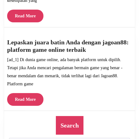
kesempatan yang
yang
Unik
Read
Read More
di
More
Afrika
Selatan
Lepaskan juara batin Anda dengan jagoan88:
Lepaskan
platform game online terbaik
juara
[ad_1] Di dunia game online, ada banyak platform untuk dipilih.
batin
Tetapi jika Anda mencari pengalaman bermain game yang benar -
Anda
benar mendalam dan menarik, tidak terlihat lagi dari Jagoan88.
dengan
Platform game
jagoan88:
platform
Read
Read More
game
More
online
terbaik
Search