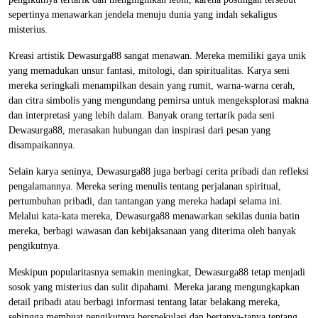
sepertinya menawarkan jendela menuju dunia yang indah sekaligus
misterius.
Kreasi artistik Dewasurga88 sangat menawan. Mereka memiliki gaya unik
yang memadukan unsur fantasi, mitologi, dan spiritualitas. Karya seni
mereka seringkali menampilkan desain yang rumit, warna-warna cerah,
dan citra simbolis yang mengundang pemirsa untuk mengeksplorasi makna
dan interpretasi yang lebih dalam. Banyak orang tertarik pada seni
Dewasurga88, merasakan hubungan dan inspirasi dari pesan yang
disampaikannya.
Selain karya seninya, Dewasurga88 juga berbagi cerita pribadi dan refleksi
pengalamannya. Mereka sering menulis tentang perjalanan spiritual,
pertumbuhan pribadi, dan tantangan yang mereka hadapi selama ini.
Melalui kata-kata mereka, Dewasurga88 menawarkan sekilas dunia batin
mereka, berbagi wawasan dan kebijaksanaan yang diterima oleh banyak
pengikutnya.
Meskipun popularitasnya semakin meningkat, Dewasurga88 tetap menjadi
sosok yang misterius dan sulit dipahami. Mereka jarang mengungkapkan
detail pribadi atau berbagi informasi tentang latar belakang mereka,
sehingga membuat pengikutnya berspekulasi dan bertanya-tanya tentang