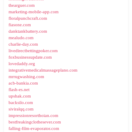
thearguer.com
marketing-mobile-app.com
floralpunchcraft.com
fiasone.com
danktankbattery.com
mealudo.com
charlie-day.com
livedirectbettingpoker.com
foxbusinessupdate.com
lovedaddy.org
integrativemedicalmassageplano.com
mrrugwashing.com
acb-bankia.com
flash-es.net
upshak.com
backsilo.com
siviralqq.com
impressionresorthoian.com
bestfreakingclothesever.com
falling-film-evaporator.com