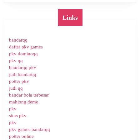
Links
bandarqq
daftar pkv games
pkv dominoqq
pkv qq
bandarqq pkv
judi bandarqq
poker pkv
judi qq
bandar bola terbesar
mahjong demo
pkv
situs pkv
pkv
pkv games bandarqq
poker online