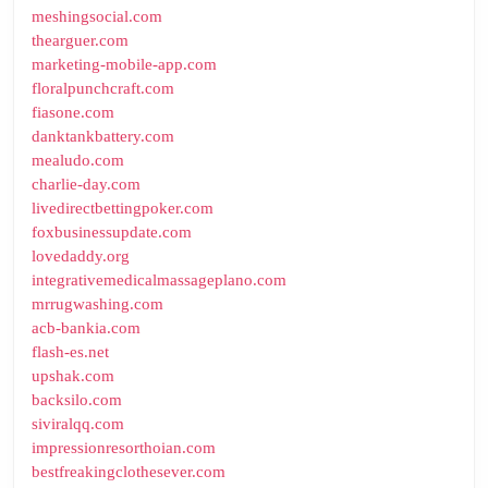
meshingsocial.com
thearguer.com
marketing-mobile-app.com
floralpunchcraft.com
fiasone.com
danktankbattery.com
mealudo.com
charlie-day.com
livedirectbettingpoker.com
foxbusinessupdate.com
lovedaddy.org
integrativemedicalmassageplano.com
mrrugwashing.com
acb-bankia.com
flash-es.net
upshak.com
backsilo.com
siviralqq.com
impressionresorthoian.com
bestfreakingclothesever.com