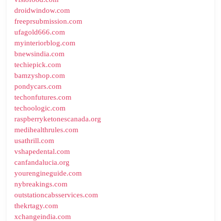
droidwindow.com
freeprsubmission.com
ufagold666.com
myinteriorblog.com
bnewsindia.com
techiepick.com
bamzyshop.com
pondycars.com
techonfutures.com
techoologic.com
raspberryketonescanada.org
medihealthrules.com
usathrill.com
vshapedental.com
canfandalucia.org
yourengineguide.com
nybreakings.com
outstationcabsservices.com
thekrtagy.com
xchangeindia.com