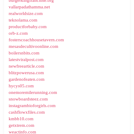
burgerkingfranchise.org
vallarpadathamma.net
realworldsize.com
teknolama.com
productforbaby.com
orb-z.com
fosterscoachhousetavern.com
mesasdecultivoonline.com
boilersnbits.com
latestviralpost.com
newfreearticle.com
blitzpowerusa.com
gardenofeaten.com
hycys05.com
onemoremilerunning.com
snowboardsteez.com
instagrambioforgirls.com
cashflowxfiles.com
kmbb10.com
getxtrem.com
weactinfo.com