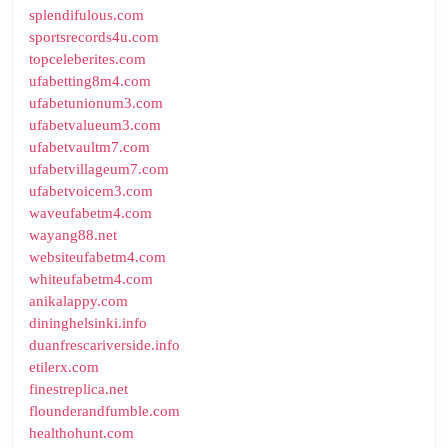
splendifulous.com
sportsrecords4u.com
topceleberites.com
ufabetting8m4.com
ufabetunionum3.com
ufabetvalueum3.com
ufabetvaultm7.com
ufabetvillageum7.com
ufabetvoicem3.com
waveufabetm4.com
wayang88.net
websiteufabetm4.com
whiteufabetm4.com
anikalappy.com
dininghelsinki.info
duanfrescariverside.info
etilerx.com
finestreplica.net
flounderandfumble.com
healthohunt.com