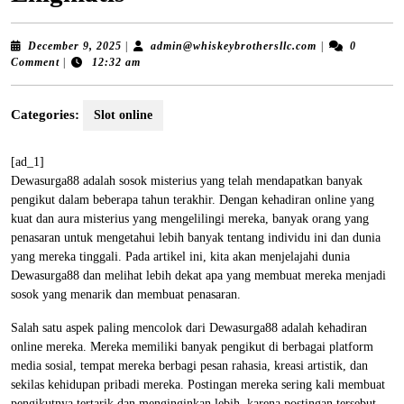
December
admin@whiskeyb
December 9, 2025
|
admin@whiskeybrothersllc.com
|
0
9,
Comment
|
12:32 am
2025
Categories:
Slot online
[ad_1]
Dewasurga88 adalah sosok misterius yang telah mendapatkan banyak
pengikut dalam beberapa tahun terakhir. Dengan kehadiran online yang
kuat dan aura misterius yang mengelilingi mereka, banyak orang yang
penasaran untuk mengetahui lebih banyak tentang individu ini dan dunia
yang mereka tinggali. Pada artikel ini, kita akan menjelajahi dunia
Dewasurga88 dan melihat lebih dekat apa yang membuat mereka menjadi
sosok yang menarik dan membuat penasaran.
Salah satu aspek paling mencolok dari Dewasurga88 adalah kehadiran
online mereka. Mereka memiliki banyak pengikut di berbagai platform
media sosial, tempat mereka berbagi pesan rahasia, kreasi artistik, dan
sekilas kehidupan pribadi mereka. Postingan mereka sering kali membuat
pengikutnya tertarik dan menginginkan lebih, karena postingan tersebut