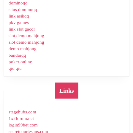
dominoqq
situs dominoqq
link asikqq
pkv games
link slot gacor
slot demo mahjong
slot demo mahjong
demo mahjong
bandarqq
poker online
qiu qiu
Links
stagehubs.com
1x2forum.net
login99bet.com
secretcourtesans.com