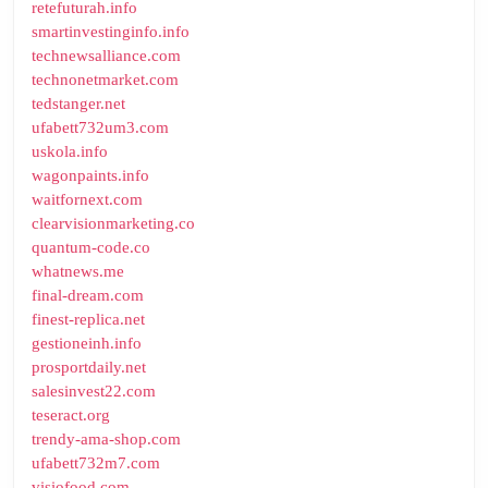
retefuturah.info
smartinvestinginfo.info
technewsalliance.com
technonetmarket.com
tedstanger.net
ufabett732um3.com
uskola.info
wagonpaints.info
waitfornext.com
clearvisionmarketing.co
quantum-code.co
whatnews.me
final-dream.com
finest-replica.net
gestioneinh.info
prosportdaily.net
salesinvest22.com
teseract.org
trendy-ama-shop.com
ufabett732m7.com
visiofood.com