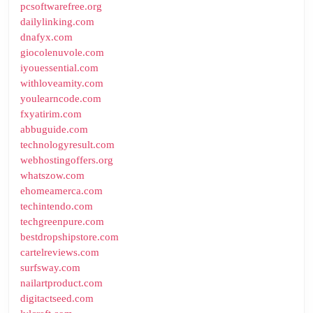
pcsoftwarefree.org
dailylinking.com
dnafyx.com
giocolenuvole.com
iyouessential.com
withloveamity.com
youlearncode.com
fxyatirim.com
abbuguide.com
technologyresult.com
webhostingoffers.org
whatszow.com
ehomeamerca.com
techintendo.com
techgreenpure.com
bestdropshipstore.com
cartelreviews.com
surfsway.com
nailartproduct.com
digitactseed.com