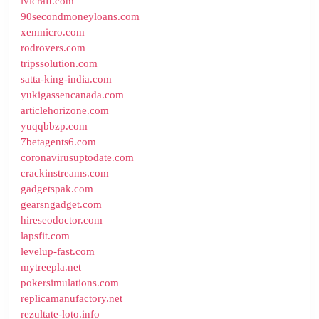
lvlcraft.com
90secondmoneyloans.com
xenmicro.com
rodrovers.com
tripssolution.com
satta-king-india.com
yukigassencanada.com
articlehorizone.com
yuqqbbzp.com
7betagents6.com
coronavirusuptodate.com
crackinstreams.com
gadgetspak.com
gearsngadget.com
hireseodoctor.com
lapsfit.com
levelup-fast.com
mytreepla.net
pokersimulations.com
replicamanufactory.net
rezultate-loto.info