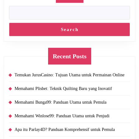
Search
Recent Posts
Temukan JurusCasino: Tujuan Utama untuk Permainan Online
Memahami Plisbet: Teknik Quilting Baru yang Inovatif
Memahami Bunga99: Panduan Utama untuk Pemula
Memahami Winlose99: Panduan Utama untuk Penjudi
Apa itu Parlay4D? Panduan Komprehensif untuk Pemula