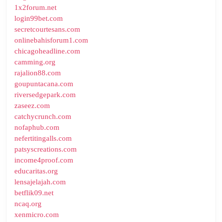
1x2forum.net
login99bet.com
secretcourtesans.com
onlinebahisforum1.com
chicagoheadline.com
camming.org
rajalion88.com
goupuntacana.com
riversedgepark.com
zaseez.com
catchycrunch.com
nofaphub.com
nefertitingalls.com
patsyscreations.com
income4proof.com
educaritas.org
lensajelajah.com
betflik09.net
ncaq.org
xenmicro.com