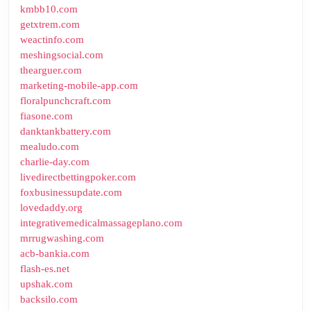
kmbb10.com
getxtrem.com
weactinfo.com
meshingsocial.com
thearguer.com
marketing-mobile-app.com
floralpunchcraft.com
fiasone.com
danktankbattery.com
mealudo.com
charlie-day.com
livedirectbettingpoker.com
foxbusinessupdate.com
lovedaddy.org
integrativemedicalmassageplano.com
mrrugwashing.com
acb-bankia.com
flash-es.net
upshak.com
backsilo.com