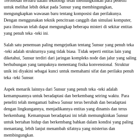
Terobosan terbaru dalam teknologi telah memungkinkan para peneliti
untuk melihat lebih dekat pada 5unsur yang membingungkan,
mengungkapkan wawasan baru tentang komposisi dan perilakunya.
Dengan menggunakan teknik pencitraan canggih dan simulasi komputer,
para ilmuwan telah dapat mengungkap beberapa misteri di sekitar entitas
yang penuh teka -teki ini.
Salah satu penemuan paling mengejutkan tentang 5unsur yang penuh teka
-teki adalah strukturnya yang tidak biasa. Tidak seperti entitas lain yang
diketahui, 5unsur terdiri dari jaringan kompleks node dan jalur yang saling
berhubungan yang tampaknya menentang fisika konvensional. Struktur
unik ini diyakini sebagai kunci untuk memahami sifat dan perilaku penuh
teka -teki 5unsur.
Aspek menarik lainnya dari 5unsur yang penuh teka -teki adalah
kemampuannya untuk beradaptasi dan berkembang seiring waktu. Para
peneliti telah mengamati bahwa 5unsur terus berubah dan beradaptasi
dengan lingkungannya, menjadikannya entitas yang dinamis dan terus
berkembang. Kemampuan beradaptasi ini telah memungkinkan 5unsur
untuk bertahan hidup dan berkembang bahkan dalam kondisi yang paling
menantang, lebih lanjut menambah sifatnya yang misterius dan
membingungkan.