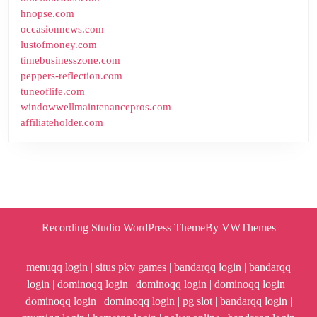
hnopse.com
occasionnews.com
lustofmoney.com
timebusinesszone.com
peppers-reflection.com
tuneoflife.com
windowwellmaintenancepros.com
affiliateholder.com
Recording Studio WordPress Theme
By VWThemes
menuqq login
|
situs pkv games
|
bandarqq login
|
bandarqq
login
|
dominoqq login
|
dominoqq login
|
dominoqq login
|
dominoqq login
|
dominoqq login
|
pg slot
|
bandarqq login
|