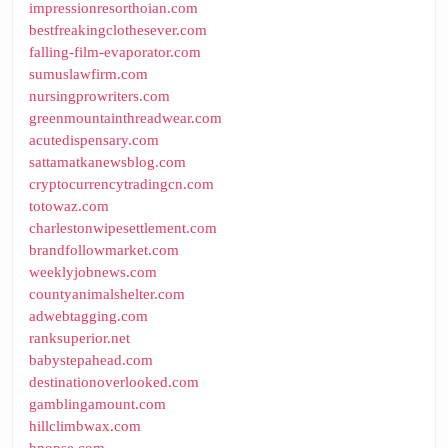
impressionresorthoian.com
bestfreakingclothesever.com
falling-film-evaporator.com
sumuslawfirm.com
nursingprowriters.com
greenmountainthreadwear.com
acutedispensary.com
sattamatkanewsblog.com
cryptocurrencytradingcn.com
totowaz.com
charlestonwipesettlement.com
brandfollowmarket.com
weeklyjobnews.com
countyanimalshelter.com
adwebtagging.com
ranksuperior.net
babystepahead.com
destinationoverlooked.com
gamblingamount.com
hillclimbwax.com
hnopse.com