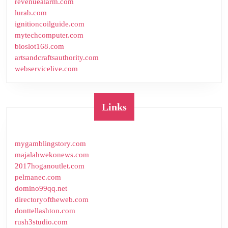
revenuealarm.com
lurab.com
ignitioncoilguide.com
mytechcomputer.com
bioslot168.com
artsandcraftsauthority.com
webservicelive.com
Links
mygamblingstory.com
majalahwekonews.com
2017hoganoutlet.com
pelmanec.com
domino99qq.net
directoryoftheweb.com
donttellashton.com
rush3studio.com