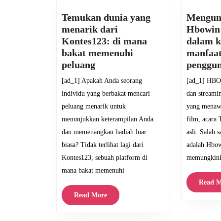
Temukan dunia yang
Mengun
menarik dari
Hbowin
Kontes123: di mana
dalam k
bakat memenuhi
manfaat
Temukan
peluang
penggu
dunia
[ad_1] Apakah Anda seorang
[ad_1] HBO 
yang
individu yang berbakat mencari
dan streami
menarik
peluang menarik untuk
yang menaw
dari
menunjukkan keterampilan Anda
film, acara
Kontes123:
dan memenangkan hadiah luar
asli. Salah 
di
biasa? Tidak terlihat lagi dari
adalah Hbow
mana
bakat
Kontes123, sebuah platform di
memungkink
memenuhi
mana bakat memenuhi
peluang
Read M
Read
Read More
More