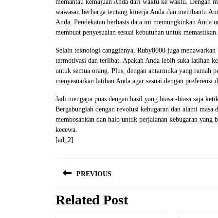
memantau kemajuan Anda dari waktu ke waktu. Dengan m
wawasan berharga tentang kinerja Anda dan membantu And
Anda. Pendekatan berbasis data ini memungkinkan Anda un
membuat penyesuaian sesuai kebutuhan untuk memastikan A
Selain teknologi canggihnya, Ruby8000 juga menawarkan b
termotivasi dan terlibat. Apakah Anda lebih suka latihan ke
untuk semua orang. Plus, dengan antarmuka yang ramah pe
menyesuaikan latihan Anda agar sesuai dengan preferensi 
Jadi mengapa puas dengan hasil yang biasa -biasa saja k
Bergabunglah dengan revolusi kebugaran dan alami masa dep
membosankan dan halo untuk perjalanan kebugaran yang ba
kecewa.
[ad_2]
Post
PREVIOUS
navigation
Related Post
Previous
post: