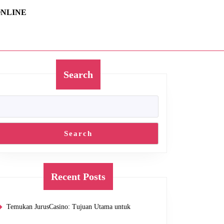
ONLINE
Search
Search
Recent Posts
Temukan JurusCasino: Tujuan Utama untuk