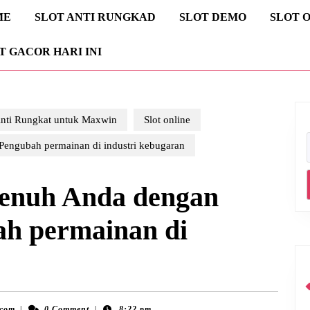
ME
SLOT ANTI RUNGKAD
SLOT DEMO
SLOT 
T GACOR HARI INI
t Anti Rungkat untuk Maxwin
Slot online
engubah permainan di industri kebugaran
penuh Anda dengan
h permainan di
admin@whiskeybrothersllc.com
.com
|
0 Comment
|
8:22 pm