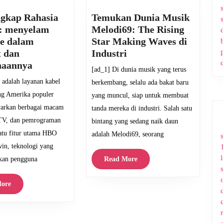
gkap Rahasia
Temukan Dunia Musik
: menyelam
Melodi69: The Rising
e dalam
Star Making Waves di
Temukan
 dan
Industri
Mengungkap
Dunia
naannya
[ad_1] Di dunia musik yang terus
Rahasia
Musik
adalah layanan kabel
berkembang, selalu ada bakat baru
Hbowin:
Melodi69:
ng Amerika populer
yang muncul, siap untuk membuat
menyelam
The
arkan berbagai macam
tanda mereka di industri. Salah satu
dalam
Rising
 TV, dan pemrograman
bintang yang sedang naik daun
ke
Star
satu fitur utama HBO
adalah Melodi69, seorang
dalam
Making
in, teknologi yang
manfaat
Waves
dan
di
Read
an pengguna
Read More
More
penggunaannya
Industri
Read
ore
More