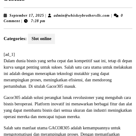
September
admin@whiskey
September 17, 2025
|
admin@whiskeybrothersllc.com
|
0
17,
Comment
|
7:28 pm
2025
Categories:
Slot online
[ad_1]
Dalam dunia bisnis yang serba cepat dan kompetitif saat ini, tetap di depan
kurva sangat penting untuk sukses. Salah satu cara utama untuk melakukan
ini adalah dengan menerapkan teknologi mutakhir yang dapat
merampingkan proses, meningkatkan efisiensi, dan mendorong
pertumbuhan. Di situlah Gacor305 masuk.
Gacor305 adalah solusi perangkat lunak revolusioner yang mengubah cara
bisnis beroperasi. Platform inovatif ini menawarkan berbagai fitur dan alat
yang dapat membantu bisnis dari semua ukuran dan industri meningkatkan
operasi mereka dan mencapai tujuan mereka.
Salah satu manfaat utama GACOR305 adalah kemampuannya untuk
mengotomatisasi dan merampingkan proses. Dengan memanfaatkan