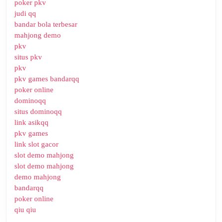
poker pkv
judi qq
bandar bola terbesar
mahjong demo
pkv
situs pkv
pkv
pkv games bandarqq
poker online
dominoqq
situs dominoqq
link asikqq
pkv games
link slot gacor
slot demo mahjong
slot demo mahjong
demo mahjong
bandarqq
poker online
qiu qiu