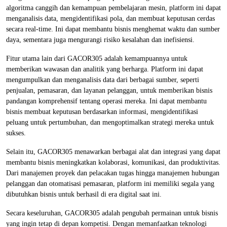
algoritma canggih dan kemampuan pembelajaran mesin, platform ini dapat
menganalisis data, mengidentifikasi pola, dan membuat keputusan cerdas
secara real-time. Ini dapat membantu bisnis menghemat waktu dan sumber
daya, sementara juga mengurangi risiko kesalahan dan inefisiensi.
Fitur utama lain dari GACOR305 adalah kemampuannya untuk
memberikan wawasan dan analitik yang berharga. Platform ini dapat
mengumpulkan dan menganalisis data dari berbagai sumber, seperti
penjualan, pemasaran, dan layanan pelanggan, untuk memberikan bisnis
pandangan komprehensif tentang operasi mereka. Ini dapat membantu
bisnis membuat keputusan berdasarkan informasi, mengidentifikasi
peluang untuk pertumbuhan, dan mengoptimalkan strategi mereka untuk
sukses.
Selain itu, GACOR305 menawarkan berbagai alat dan integrasi yang dapat
membantu bisnis meningkatkan kolaborasi, komunikasi, dan produktivitas.
Dari manajemen proyek dan pelacakan tugas hingga manajemen hubungan
pelanggan dan otomatisasi pemasaran, platform ini memiliki segala yang
dibutuhkan bisnis untuk berhasil di era digital saat ini.
Secara keseluruhan, GACOR305 adalah pengubah permainan untuk bisnis
yang ingin tetap di depan kompetisi. Dengan memanfaatkan teknologi