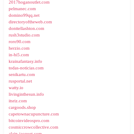
2017hoganoutlet.com
pelmanec.com
domino99qq.net
directoryoftheweb.com
donttellashton.com
rush3studio.com
roro90.com
herzio.com
in-hi5.com
krainafantasy.info
todas-noticias.com
senikartu.com
rusportal.net
watty.io
livinginthesun.info
itsriz.com
cargoods.shop
capetownacupuncture.com
bitcoinvideospro.com
cosmiccrowcollective.com
alain-jacquet.com