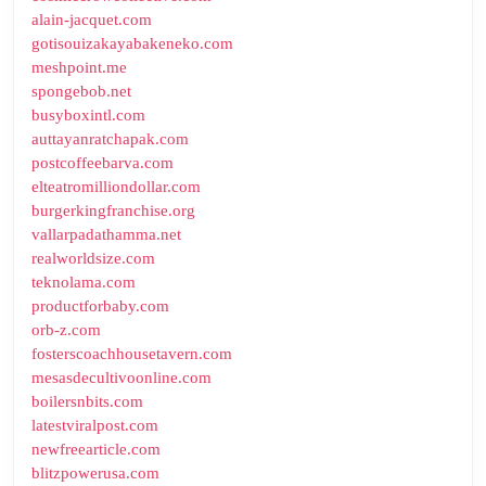
alain-jacquet.com
gotisouizakayabakeneko.com
meshpoint.me
spongebob.net
busyboxintl.com
auttayanratchapak.com
postcoffeebarva.com
elteatromilliondollar.com
burgerkingfranchise.org
vallarpadathamma.net
realworldsize.com
teknolama.com
productforbaby.com
orb-z.com
fosterscoachhousetavern.com
mesasdecultivoonline.com
boilersnbits.com
latestviralpost.com
newfreearticle.com
blitzpowerusa.com