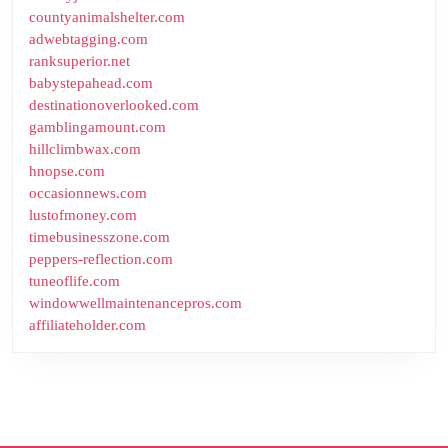
countyanimalshelter.com
adwebtagging.com
ranksuperior.net
babystepahead.com
destinationoverlooked.com
gamblingamount.com
hillclimbwax.com
hnopse.com
occasionnews.com
lustofmoney.com
timebusinesszone.com
peppers-reflection.com
tuneoflife.com
windowwellmaintenancepros.com
affiliateholder.com