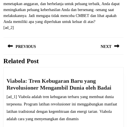
menetapkan anggaran, dan berbelanja untuk peluang terbaik, Anda dapat
meningkatkan peluang keberhasilan Anda dan bersenang -senang saat
melakukannya. Jadi mengapa tidak mencoba CMBET dan lihat apakah
Anda memiliki apa yang diperlukan untuk keluar di atas?
[ad_2]
Post
PREVIOUS
NEXT
navigation
Related Post
Previous
Next
post:
post:
Viabola: Tren Kebugaran Baru yang
Viabol
Revolusioner Mengambil Dunia oleh Badai
Tren
[ad_1] Viabola adalah tren kebugaran terbaru yang membuat dunia
Kebug
terpesona. Program latihan revolusioner ini menggabungkan manfaat
Baru
latihan tradisional dengan kegembiraan dan energi tarian. Viabola
yang
adalah cara yang menyenangkan dan dinamis
Revol