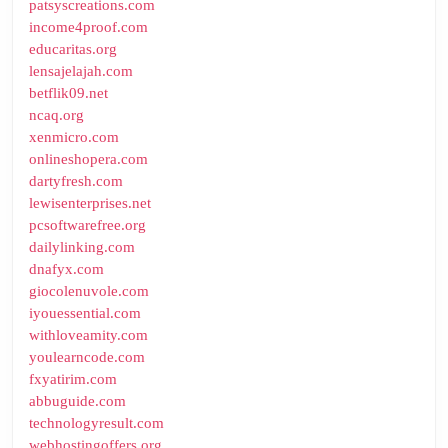
patsyscreations.com
income4proof.com
educaritas.org
lensajelajah.com
betflik09.net
ncaq.org
xenmicro.com
onlineshopera.com
dartyfresh.com
lewisenterprises.net
pcsoftwarefree.org
dailylinking.com
dnafyx.com
giocolenuvole.com
iyouessential.com
withloveamity.com
youlearncode.com
fxyatirim.com
abbuguide.com
technologyresult.com
webhostingoffers.org