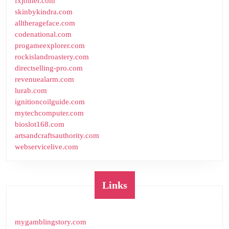
fxjoiner.com
skinbykindra.com
alltherageface.com
codenational.com
progameexplorer.com
rockislandroastery.com
directselling-pro.com
revenuealarm.com
lurab.com
ignitioncoilguide.com
mytechcomputer.com
bioslot168.com
artsandcraftsauthority.com
webservicelive.com
Links
mygamblingstory.com