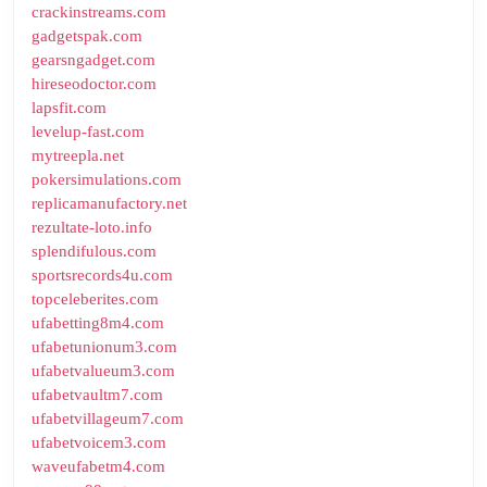
crackinstreams.com
gadgetspak.com
gearsngadget.com
hireseodoctor.com
lapsfit.com
levelup-fast.com
mytreepla.net
pokersimulations.com
replicamanufactory.net
rezultate-loto.info
splendifulous.com
sportsrecords4u.com
topceleberites.com
ufabetting8m4.com
ufabetunionum3.com
ufabetvalueum3.com
ufabetvaultm7.com
ufabetvillageum7.com
ufabetvoicem3.com
waveufabetm4.com