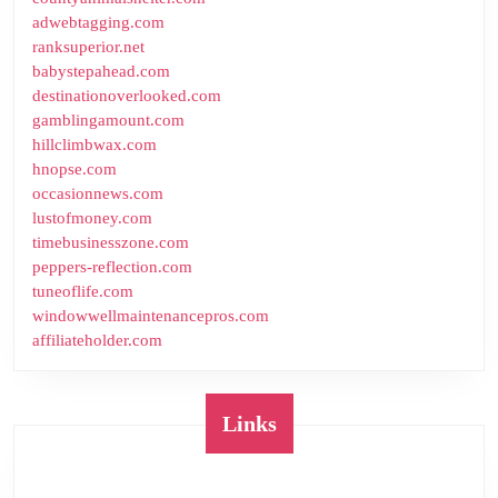
adwebtagging.com
ranksuperior.net
babystepahead.com
destinationoverlooked.com
gamblingamount.com
hillclimbwax.com
hnopse.com
occasionnews.com
lustofmoney.com
timebusinesszone.com
peppers-reflection.com
tuneoflife.com
windowwellmaintenancepros.com
affiliateholder.com
Links