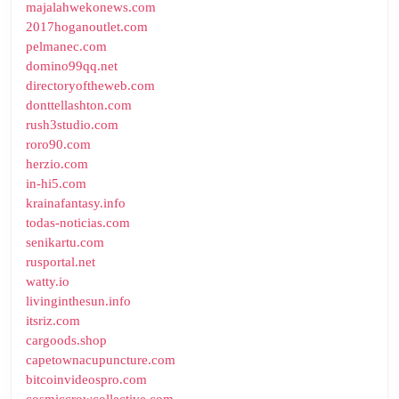
majalahwekonews.com
2017hoganoutlet.com
pelmanec.com
domino99qq.net
directoryoftheweb.com
donttellashton.com
rush3studio.com
roro90.com
herzio.com
in-hi5.com
krainafantasy.info
todas-noticias.com
senikartu.com
rusportal.net
watty.io
livinginthesun.info
itsriz.com
cargoods.shop
capetownacupuncture.com
bitcoinvideospro.com
cosmiccrowcollective.com