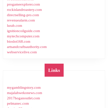
progameexplorer.com
rockislandroastery.com
directselling-pro.com
revenuealarm.com
lurab.com
ignitioncoilguide.com
mytechcomputer.com
bioslot168.com
artsandcraftsauthority.com
webservicelive.com
Links
mygamblingstory.com
majalahwekonews.com
2017hoganoutlet.com
pelmanec.com