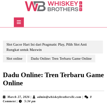
Skip
to
content
Skip
Open
to
Button
content
Slot Gacor Hari Ini dari Pragmatic Play, Pilih Slot Anti
Rungkat untuk Maxwin
Slot online
Dadu Online: Tren Terbaru Game Online
Dadu Online: Tren Terbaru Game
Online
March
admin@whiskeybro
March 27, 2026
|
admin@whiskeybrothersllc.com
|
0
27,
Comment
|
5:34 pm
2026