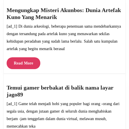
Mengungkap Misteri Akunbos: Dunia Artefak
Mengungkap
Kuno Yang Menarik
Misteri
[ad_1] Di dunia arkeologi, beberapa penemuan sama mendebarkannya
Akunbos:
dengan tersandung pada artefak kuno yang menawarkan sekilas
Dunia
kehidupan peradaban yang sudah lama berlalu. Salah satu kumpulan
Artefak
artefak yang begitu menarik berasal
Kuno
Yang
Read
Read More
Menarik
More
Temui gamer berbakat di balik nama layar
Temui
jago89
gamer
[ad_1] Game telah menjadi hobi yang populer bagi orang -orang dari
berbakat
segala usia, dengan jutaan gamer di seluruh dunia menghabiskan
di
berjam -jam tenggelam dalam dunia virtual, melawan musuh,
balik
memecahkan teka
nama