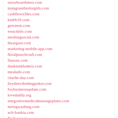
snowboardsteez.com
instagrambioforgirls.com
cashflowxfiles.com
kmbb10.com
getxtrem.com
weactinfo.com
meshingsocial.com
thearguer.com
marketing-mobile-app.com
floralpunchcraft.com
fiasone.com
danktankbattery.com
mealudo.com
charlie-day.com
livedirectbettingpoker.com
foxbusinessupdate.com
lovedaddy.org
integrativemedicalmassageplano.com
mrrugwashing.com
acb-bankia.com