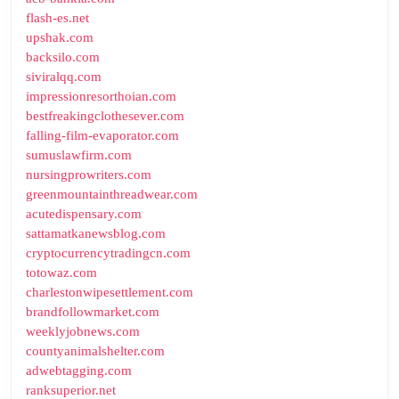
flash-es.net
upshak.com
backsilo.com
siviralqq.com
impressionresorthoian.com
bestfreakingclothesever.com
falling-film-evaporator.com
sumuslawfirm.com
nursingprowriters.com
greenmountainthreadwear.com
acutedispensary.com
sattamatkanewsblog.com
cryptocurrencytradingcn.com
totowaz.com
charlestonwipesettlement.com
brandfollowmarket.com
weeklyjobnews.com
countyanimalshelter.com
adwebtagging.com
ranksuperior.net