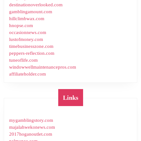
destinationoverlooked.com
gamblingamount.com
hillclimbwax.com
hnopse.com
occasionnews.com
lustofmoney.com
timebusinesszone.com
peppers-reflection.com
tuneoflife.com
windowwellmaintenancepros.com
affiliateholder.com
Links
mygamblingstory.com
majalahwekonews.com
2017hoganoutlet.com
pelmanec.com