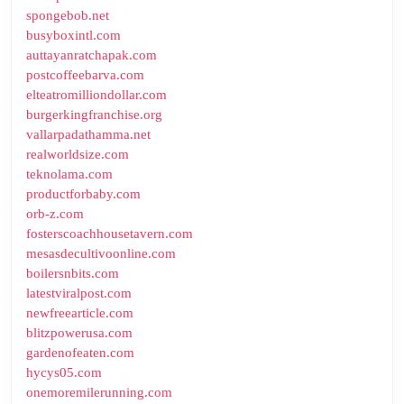
spongebob.net
busyboxintl.com
auttayanratchapak.com
postcoffeebarva.com
elteatromilliondollar.com
burgerkingfranchise.org
vallarpadathamma.net
realworldsize.com
teknolama.com
productforbaby.com
orb-z.com
fosterscoachhousetavern.com
mesasdecultivoonline.com
boilersnbits.com
latestviralpost.com
newfreearticle.com
blitzpowerusa.com
gardenofeaten.com
hycys05.com
onemoremilerunning.com