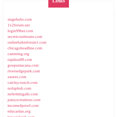
Links
stagehubs.com
1x2forum.net
login99bet.com
secretcourtesans.com
onlinebahisforum1.com
chicagoheadline.com
camming.org
rajalion88.com
goupuntacana.com
riversedgepark.com
zaseez.com
catchycrunch.com
nofaphub.com
nefertitingalls.com
patsyscreations.com
income4proof.com
educaritas.org
lensajelajah.com