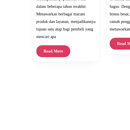
Di
A
dalam beberapa tahun terakhir.
bagus. Deng
Dalam
T
Menawarkan berbagai macam
bonus besar
Pasar
d
produk dan layanan, menjadikannya
ramah peng
Online
S
yang
S
tujuan satu atap bagi pembeli yang
menawarkan
Populer
mencari apa
Read M
Read
Read More
More