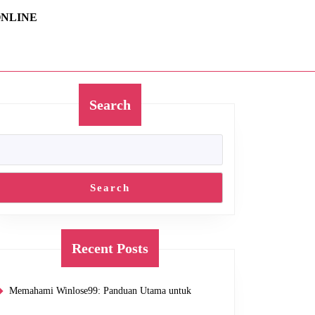
ONLINE
Search
Search
Recent Posts
Memahami Winlose99: Panduan Utama untuk