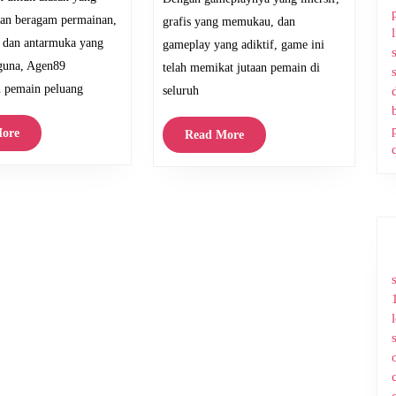
gen89:
Sensasi
an beragam permainan,
grafis yang memukau, dan
ips
Gaming
, dan antarmuka yang
gameplay yang adiktif, game ini
an
guna, Agen89
trategi
telah memikat jutaan pemain di
ukses
 pemain peluang
seluruh
Read
ore
Read
Read More
More
More