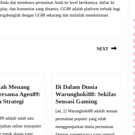
f Anda dan membawa permainan Anda ke level berikutnya, daftar ke
play, dan komunitas yang dinamis, GG88 adalah platform terbaik bagi
 bergabunglah dengan GG88 sekarang dan mulailah mendominasi
NEXT
Next
post:
lah Menang
Di Dalam Dunia
ersama Agen89:
Warunghoki88: Sekilas
Di
n Strategi
Sensasi Gaming
ersiaplah
Dalam
[ad_1] Warunghoki88 adalah sensasi
enang
Dunia
89 adalah salah satu
permainan populer yang telah
esar
Warunghoki88
judian online terpopuler
menggemparkan dunia permainan.
ersama
Sekilas
n untuk alasan yang
Dengan gameplaynya yang imersif,