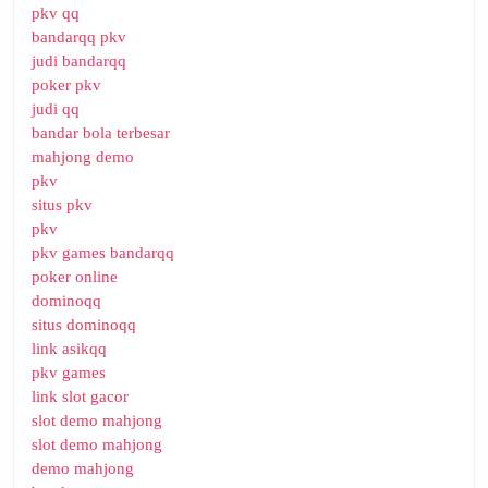
pkv qq
bandarqq pkv
judi bandarqq
poker pkv
judi qq
bandar bola terbesar
mahjong demo
pkv
situs pkv
pkv
pkv games bandarqq
poker online
dominoqq
situs dominoqq
link asikqq
pkv games
link slot gacor
slot demo mahjong
slot demo mahjong
demo mahjong