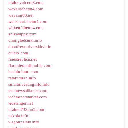
ufabetvoicem3.com
waveufabetm4.com
wayang88.net
websiteufabetm4.com
whiteufabetm4.com
anikalappy.com
dininghelsinki.info
duanfrescariverside.info
etilerx.com
finestreplica.net
flounderandfumble.com
healthohunt.com
retefuturah.info
smartinvestinginfo.info
technewsalliance.com
technonetmarket.com
tedstanger.net
ufabett732um3.com
uskola.info
wagonpaints.info