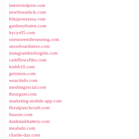
latestviralpost.com
newfreearticle.com
blitzpowerusa.com
gardenofeaten.com
hycys05.com
onemoremilerunning.com
snowboardsteez.com
instagrambioforgirls.com
cashflowxfiles.com
kmbb10.com
getxtrem.com
weactinfo.com
meshingsocial.com
thearguer.com
marketing-mobile-app.com
floralpunchcraft.com
fiasone.com
danktankbattery.com
mealudo.com
charlie-day.com