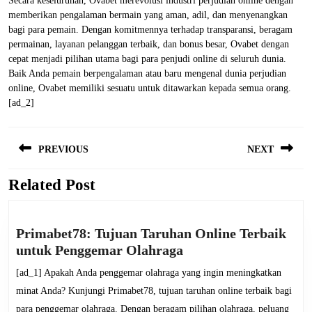
Secara keseluruhan, Ovabet merevolusi industri perjudian online dengan
memberikan pengalaman bermain yang aman, adil, dan menyenangkan
bagi para pemain. Dengan komitmennya terhadap transparansi, beragam
permainan, layanan pelanggan terbaik, dan bonus besar, Ovabet dengan
cepat menjadi pilihan utama bagi para penjudi online di seluruh dunia.
Baik Anda pemain berpengalaman atau baru mengenal dunia perjudian
online, Ovabet memiliki sesuatu untuk ditawarkan kepada semua orang.
[ad_2]
Post
PREVIOUS
NEXT
navigation
Related Post
Previous
Next
post:
post:
Primabet78: Tujuan Taruhan Online Terbaik
Primabet78:
untuk Penggemar Olahraga
Tujuan
[ad_1] Apakah Anda penggemar olahraga yang ingin meningkatkan
Taruhan
minat Anda? Kunjungi Primabet78, tujuan taruhan online terbaik bagi
Online
para penggemar olahraga. Dengan beragam pilihan olahraga, peluang