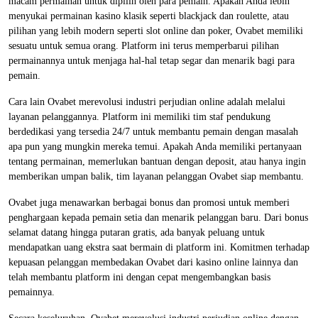
macam permainan untuk dipilih oleh para pemain. Apakah Anda lebih
menyukai permainan kasino klasik seperti blackjack dan roulette, atau
pilihan yang lebih modern seperti slot online dan poker, Ovabet memiliki
sesuatu untuk semua orang. Platform ini terus memperbarui pilihan
permainannya untuk menjaga hal-hal tetap segar dan menarik bagi para
pemain.
Cara lain Ovabet merevolusi industri perjudian online adalah melalui
layanan pelanggannya. Platform ini memiliki tim staf pendukung
berdedikasi yang tersedia 24/7 untuk membantu pemain dengan masalah
apa pun yang mungkin mereka temui. Apakah Anda memiliki pertanyaan
tentang permainan, memerlukan bantuan dengan deposit, atau hanya ingin
memberikan umpan balik, tim layanan pelanggan Ovabet siap membantu.
Ovabet juga menawarkan berbagai bonus dan promosi untuk memberi
penghargaan kepada pemain setia dan menarik pelanggan baru. Dari bonus
selamat datang hingga putaran gratis, ada banyak peluang untuk
mendapatkan uang ekstra saat bermain di platform ini. Komitmen terhadap
kepuasan pelanggan membedakan Ovabet dari kasino online lainnya dan
telah membantu platform ini dengan cepat mengembangkan basis
pemainnya.