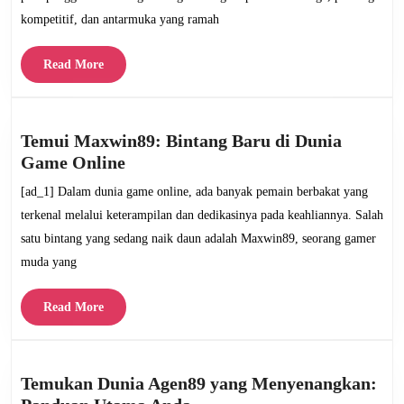
Terbaik
kompetitif, dan antarmuka yang ramah
untuk
Penggemar
Read
Read More
Olahraga
More
Temui Maxwin89: Bintang Baru di Dunia
Temui
Game Online
Maxwin89:
[ad_1] Dalam dunia game online, ada banyak pemain berbakat yang
Bintang
terkenal melalui keterampilan dan dedikasinya pada keahliannya. Salah
Baru
satu bintang yang sedang naik daun adalah Maxwin89, seorang gamer
di
muda yang
Dunia
Game
Read
Read More
Online
More
Temukan Dunia Agen89 yang Menyenangkan:
Temukan