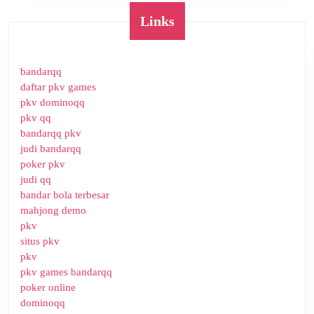
Links
bandarqq
daftar pkv games
pkv dominoqq
pkv qq
bandarqq pkv
judi bandarqq
poker pkv
judi qq
bandar bola terbesar
mahjong demo
pkv
situs pkv
pkv
pkv games bandarqq
poker online
dominoqq