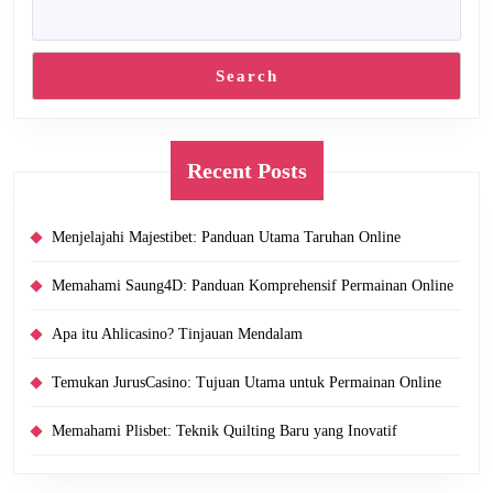
Search
Recent Posts
Menjelajahi Majestibet: Panduan Utama Taruhan Online
Memahami Saung4D: Panduan Komprehensif Permainan Online
Apa itu Ahlicasino? Tinjauan Mendalam
Temukan JurusCasino: Tujuan Utama untuk Permainan Online
Memahami Plisbet: Teknik Quilting Baru yang Inovatif