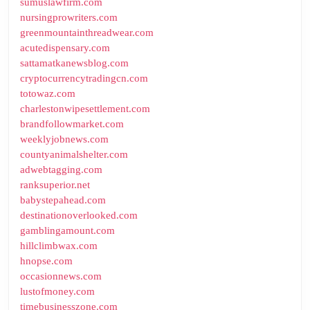
sumuslawfirm.com
nursingprowriters.com
greenmountainthreadwear.com
acutedispensary.com
sattamatkanewsblog.com
cryptocurrencytradingcn.com
totowaz.com
charlestonwipesettlement.com
brandfollowmarket.com
weeklyjobnews.com
countyanimalshelter.com
adwebtagging.com
ranksuperior.net
babystepahead.com
destinationoverlooked.com
gamblingamount.com
hillclimbwax.com
hnopse.com
occasionnews.com
lustofmoney.com
timebusinesszone.com