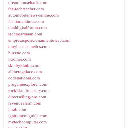
dreamhousehack.com
the-techteacher.com
automobilenews-online.com
fashionalltimes.com
totaldigitalforum.com
technoarmaan.com
empresasposicionamientoweb.com
tonybestcosmetics.com
buzznc.com
fxjoiner.com
skinbykindra.com
alltherageface.com
codenational.com
progameexplorer.com
rockislandroastery.com
directselling-pro.com
revenuealarm.com
lurab.com
ignitioncoilguide.com
mytechcomputer.com