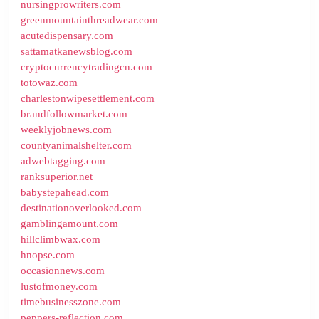
nursingprowriters.com
greenmountainthreadwear.com
acutedispensary.com
sattamatkanewsblog.com
cryptocurrencytradingcn.com
totowaz.com
charlestonwipesettlement.com
brandfollowmarket.com
weeklyjobnews.com
countyanimalshelter.com
adwebtagging.com
ranksuperior.net
babystepahead.com
destinationoverlooked.com
gamblingamount.com
hillclimbwax.com
hnopse.com
occasionnews.com
lustofmoney.com
timebusinesszone.com
peppers-reflection.com