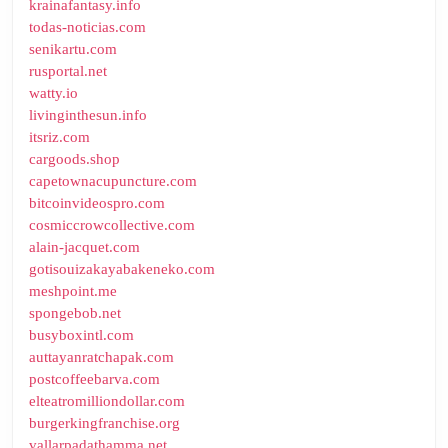
krainafantasy.info
todas-noticias.com
senikartu.com
rusportal.net
watty.io
livinginthesun.info
itsriz.com
cargoods.shop
capetownacupuncture.com
bitcoinvideospro.com
cosmiccrowcollective.com
alain-jacquet.com
gotisouizakayabakeneko.com
meshpoint.me
spongebob.net
busyboxintl.com
auttayanratchapak.com
postcoffeebarva.com
elteatromilliondollar.com
burgerkingfranchise.org
vallarpadathamma.net