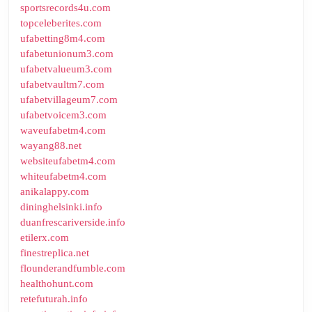
sportsrecords4u.com
topceleberites.com
ufabetting8m4.com
ufabetunionum3.com
ufabetvalueum3.com
ufabetvaultm7.com
ufabetvillageum7.com
ufabetvoicem3.com
waveufabetm4.com
wayang88.net
websiteufabetm4.com
whiteufabetm4.com
anikalappy.com
dininghelsinki.info
duanfrescariverside.info
etilerx.com
finestreplica.net
flounderandfumble.com
healthohunt.com
retefuturah.info