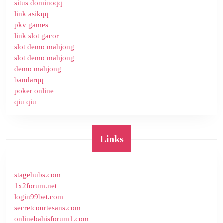
situs dominoqq
link asikqq
pkv games
link slot gacor
slot demo mahjong
slot demo mahjong
demo mahjong
bandarqq
poker online
qiu qiu
Links
stagehubs.com
1x2forum.net
login99bet.com
secretcourtesans.com
onlinebahisforum1.com